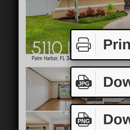
Prin
Dow
JPG
Dow
PNG