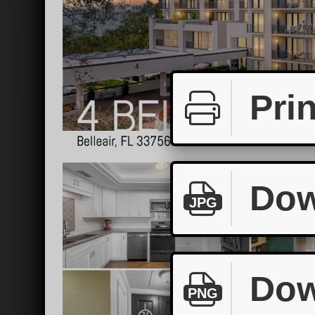
Prin
Dow
JPG
Dow
PNG